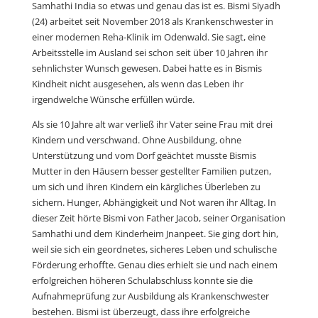
Samhathi India so etwas und genau das ist es. Bismi Siyadh
(24) arbeitet seit November 2018 als Krankenschwester in
einer modernen Reha-Klinik im Odenwald. Sie sagt, eine
Arbeitsstelle im Ausland sei schon seit über 10 Jahren ihr
sehnlichster Wunsch gewesen. Dabei hatte es in Bismis
Kindheit nicht ausgesehen, als wenn das Leben ihr
irgendwelche Wünsche erfüllen würde.
Als sie 10 Jahre alt war verließ ihr Vater seine Frau mit drei
Kindern und verschwand. Ohne Ausbildung, ohne
Unterstützung und vom Dorf geächtet musste Bismis
Mutter in den Häusern besser gestellter Familien putzen,
um sich und ihren Kindern ein kärgliches Überleben zu
sichern. Hunger, Abhängigkeit und Not waren ihr Alltag. In
dieser Zeit hörte Bismi von Father Jacob, seiner Organisation
Samhathi und dem Kinderheim Jnanpeet. Sie ging dort hin,
weil sie sich ein geordnetes, sicheres Leben und schulische
Förderung erhoffte. Genau dies erhielt sie und nach einem
erfolgreichen höheren Schulabschluss konnte sie die
Aufnahmeprüfung zur Ausbildung als Krankenschwester
bestehen. Bismi ist überzeugt, dass ihre erfolgreiche