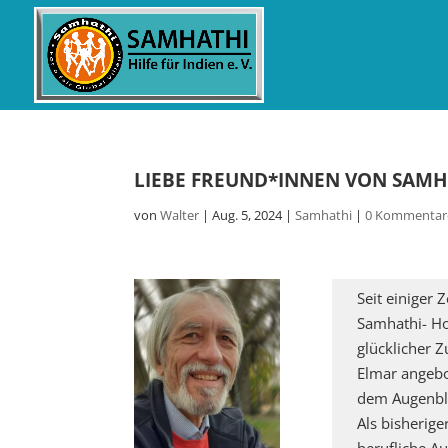
LIEBE FREUND*INNEN VON SAMH
von
Walter
|
Aug. 5, 2024
|
Samhathi
|
0 Kommentar
Seit einiger
Samhathi- Ho
glücklicher 
Elmar angebo
dem Augenbli
Als bisherig