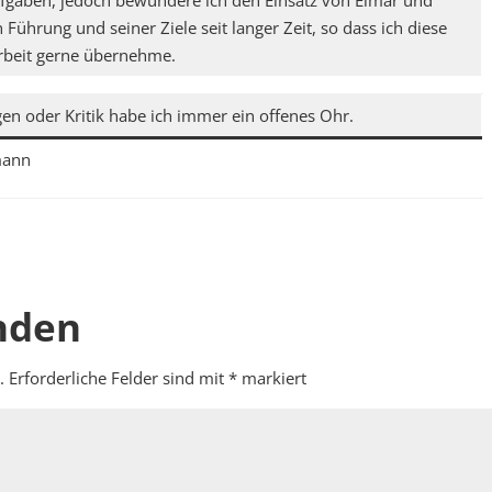
ufgaben, jedoch bewundere ich den Einsatz von Elmar und
Führung und seiner Ziele seit langer Zeit, so dass ich diese
Arbeit gerne übernehme.
en oder Kritik habe ich immer ein offenes Ohr.
mann
nden
.
Erforderliche Felder sind mit
*
markiert