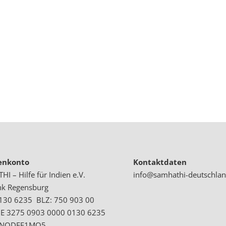
enkonto
Kontaktdaten
I – Hilfe für Indien e.V.
info@samhathi-deutschlan
nk Regensburg
 130 6235 BLZ: 750 903 00
DE 3275 0903 0000 0130 6235
GENODEF1MO5