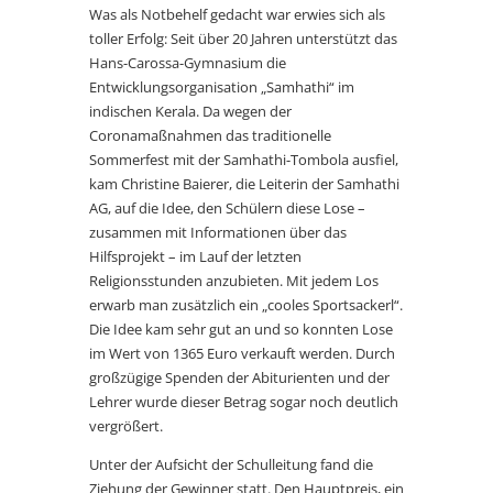
Was als Notbehelf gedacht war erwies sich als
toller Erfolg: Seit über 20 Jahren unterstützt das
Hans-Carossa-Gymnasium die
Entwicklungsorganisation „Samhathi“ im
indischen Kerala. Da wegen der
Coronamaßnahmen das traditionelle
Sommerfest mit der Samhathi-Tombola ausfiel,
kam Christine Baierer, die Leiterin der Samhathi
AG, auf die Idee, den Schülern diese Lose –
zusammen mit Informationen über das
Hilfsprojekt – im Lauf der letzten
Religionsstunden anzubieten. Mit jedem Los
erwarb man zusätzlich ein „cooles Sportsackerl“.
Die Idee kam sehr gut an und so konnten Lose
im Wert von 1365 Euro verkauft werden. Durch
großzügige Spenden der Abiturienten und der
Lehrer wurde dieser Betrag sogar noch deutlich
vergrößert.
Unter der Aufsicht der Schulleitung fand die
Ziehung der Gewinner statt. Den Hauptpreis, ein