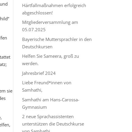
 und
Härtfallmaßnahmen erfolgreich
abgeschlossen!
hild“
Mitgliederversammlung am
05.07.2025
lfen
Bayerische Muttersprachler in den
Deutschkursen
Helfen Sie Sameera, groß zu
attet
werden.
atz;
Jahresbrief 2024
Liebe Freund*innen von
Samhathi,
em sie
des
Samhathi am Hans-Carossa-
Gymnasium
2 neue Sprachassistenten
,
unterstützen die Deutschkurse
lfen,
von Samhathi.