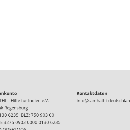
enkonto
Kontaktdaten
I – Hilfe für Indien e.V.
info@samhathi-deutschlan
nk Regensburg
 130 6235 BLZ: 750 903 00
DE 3275 0903 0000 0130 6235
GENODEF1MO5