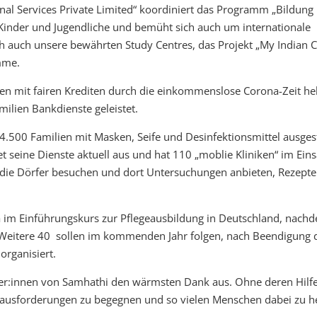
l Services Private Limited“ koordiniert das Programm „Bildung
 Kinder und Jugendliche und bemüht sich auch um internationale
h auch unsere bewährten Study Centres, das Projekt „My Indian C
mme.
ien mit fairen Krediten durch die einkommenslose Corona-Zeit he
ilien Bankdienste geleistet.
.500 Familien mit Masken, Seife und Desinfektionsmittel ausgest
 seine Dienste aktuell aus und hat 110 „moblie Kliniken“ im Eins
 die Dörfer besuchen und dort Untersuchungen anbieten, Rezepte
a im Einführungskurs zur Pflegeausbildung in Deutschland, nachd
n. Weitere 40 sollen im kommenden Jahr folgen, nach Beendigung 
 organisiert.
tzer:innen von Samhathi den wärmsten Dank aus. Ohne deren Hilfe
erausforderungen zu begegnen und so vielen Menschen dabei zu he