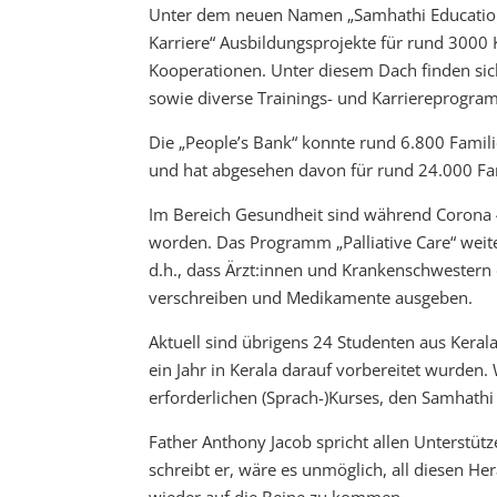
Unter dem neuen Namen „Samhathi Educationa
Karriere“ Ausbildungsprojekte für rund 3000
Kooperationen. Unter diesem Dach finden sic
sowie diverse Trainings- und Karriereprogra
Die „People’s Bank“ konnte rund 6.800 Famil
und hat abgesehen davon für rund 24.000 Fam
Im Bereich Gesundheit sind während Corona 4
worden. Das Programm „Palliative Care“ weitet
d.h., dass Ärzt:innen und Krankenschwestern
verschreiben und Medikamente ausgeben.
Aktuell sind übrigens 24 Studenten aus Keral
ein Jahr in Kerala darauf vorbereitet wurde
erforderlichen (Sprach-)Kurses, den Samhathi
Father Anthony Jacob spricht allen Unterstü
schreibt er, wäre es unmöglich, all diesen H