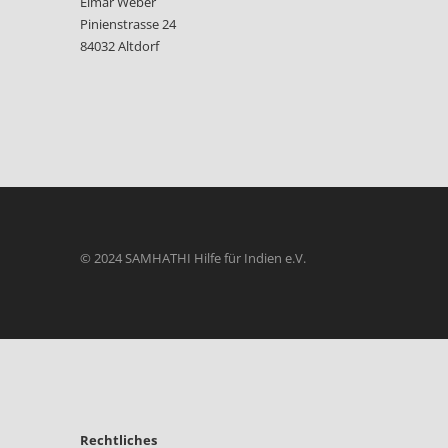
Elmar Weber
Pinienstrasse 24
84032 Altdorf
© 2024 SAMHATHI Hilfe für Indien e.V.
Rechtliches